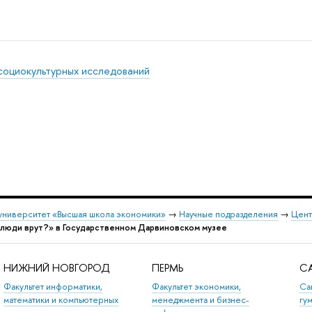
социокультурных исследований
университет «Высшая школа экономики»
→
Научные подразделения
→
Цент
е люди врут?» в Государственном Дарвиновском музее
НИЖНИЙ НОВГОРОД
ПЕРМЬ
СА
Факультет информатики,
Факультет экономики,
Са
математики и компьютерных
менеджмента и бизнес-
гу