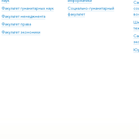
наук
информатики
Са
Факультет гуманитарных наук
Социально-гуманитарный
со
факультет
во
Факультет менеджмента
Шк
Факультет права
те
Факультет экономики
Са
эк
Юр