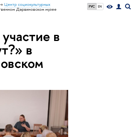
Центр социокультурных
РУС
EN
рственном Дарвиновском музее
 участие в
т?» в
новском