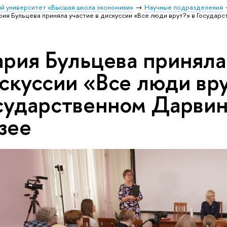
й университет «Высшая школа экономики»
Научные подразделения
ия Бульцева приняла участие в дискуссии «Все люди врут?» в Госуда
рия Бульцева приняла
скуссии «Все люди вру
сударственном Дарви
зее