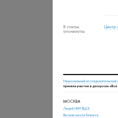
Центр 
В статье
упомянуты
Национальный исследовательский 
приняла участие в дискуссии «Вс
МОСКВА
Лицей НИУ ВШЭ
Высшая школа бизнеса