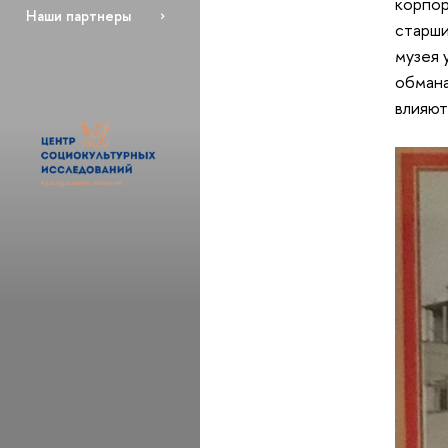
корпор
Наши партнеры
старши
музея 
обмана
влияют