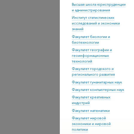
Высшая школа юриспруденции
и администрирования
Институт статистических
исследований и экономики
знаний
Факультет биологии и
биотехнологии
Факультет географии и
геоинформационных
технологий
Факультет городского и
регионального развития
Факультет гуманитарных наук
Факультет компьютерных наук
Факультет креативных
индустрий
Факультет математики
Факультет мировой
экономики и мировой
политики