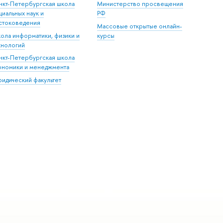
нкт-Петербургская школа
Министерство просвещения
циальных наук и
РФ
стоковедения
Массовые открытые онлайн-
ола информатики, физики и
курсы
хнологий
нкт-Петербургская школа
ономики и менеджмента
идический факультет