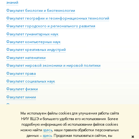
знаний
Фак
Факультет биологии и биотехнологии
Факультет географии и геоинформационных технологий
Факультет городского и регионального развития
Факультет гуманитарных наук
Факультет компьютерных наук
Факультет креативных индустрий
Факультет математики
Факультет мировой экономики и мировой политики
Факультет права
Факультет социальных наук
Факультет физики
Факультет химии
Факультет экономических наук
Международный институт экономики и финансов
Мы используем файлы cookies для улучшения работы сайта
НИУ ВШЭ и большего удобства его использования. Более
Московский институт электроники и математики им. А.Н.
подробную информацию об использовании файлов cookies
Тихонова
можно найти
здесь
, наши правила обработки персональных
данных –
здесь
. Продолжая пользоваться сайтом, вы
✖