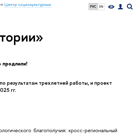
Центр социокультурных
РУС
EN
атории»
 продлили!
о результатам трехлетней работы, и проект
2025
гг.
логического благополучия: кросс-региональный