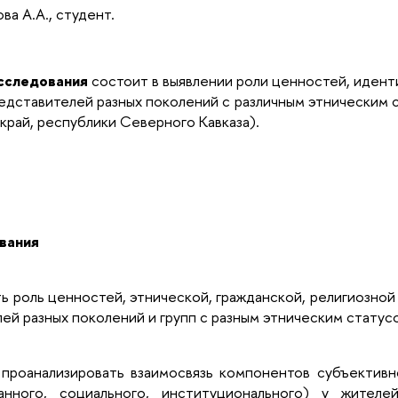
ва А.А., студент.
сследования
состоит в выявлении роли ценностей, идент
едставителей разных поколений с различным этническим 
край, республики Северного Кавказа).
вания
ь роль ценностей, этнической, гражданской, религиозно
ей разных поколений и групп с разным этническим статус
 проанализировать взаимосвязь компонентов субъективн
ванного, социального, институционального) у жите