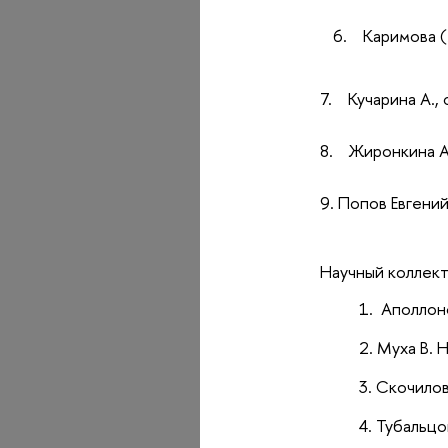
6.
Каримова (
7.
Кучарина А.,
8.
Жиронкина А
9. Попов Евгени
Научный коллек
Аполлонов
Муха В. Н.
Скочилов
Тубальцо