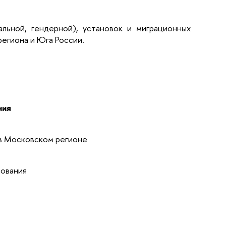
альной, гендерной), установок и миграционных
егиона и Юга России.
ния
в Московском регионе
дования