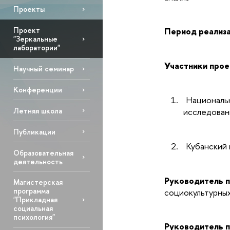
Проекты
Проект
Период реализ
"Зеркальные
лаборатории"
Участники прое
Научный семинар
Конференции
1.
Националь
Летняя школа
исследован
Публикации
2.
Кубанский 
Образовательная
деятельность
Руководитель 
Магистерская
программа
социокультурны
"Прикладная
социальная
психология"
Руководитель 