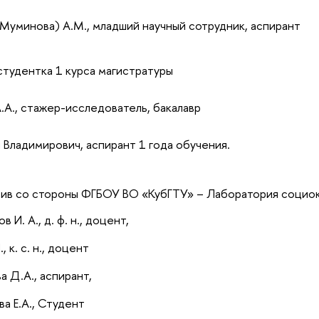
Муминова) А.М., младший научный сотрудник, аспирант
 студентка 1 курса магистратуры
.А., стажер-исследователь, бакалавр
й Владимирович, аспирант 1 года обучения.
тив со стороны ФГБОУ ВО «КубГТУ» – Лаборатория социок
 И. А., д. ф. н., доцент,
, к. с. н., доцент
а Д.А., аспирант,
ва Е.А., Студент