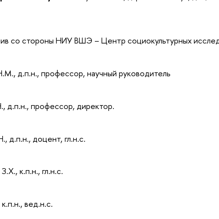
тив со стороны НИУ ВШЭ – Центр социокультурных исслед
М., д.п.н., профессор, научный руководитель
., д.п.н., профессор, директор.
., д.п.н., доцент, гл.н.с.
Х., к.п.н., гл.н.с.
 к.п.н., вед.н.с.