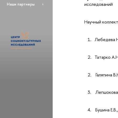
исследований
Наши партнеры
Научный коллек
1. Лебедева Н.
2. Татарко А.Н
2.
Галяпина В.Н
3.
Лепшокова З.
4.
Бушина Е.В.,