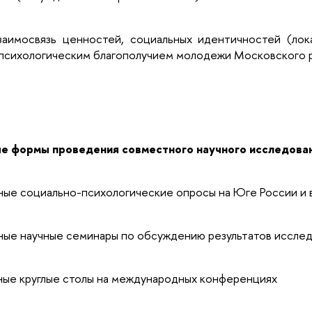
взаимосвязь ценностей, социальных идентичностей (лок
психологическим благополучием молодежи Московского р
е формы проведения совместного научного исследова
ые социально-психологические опросы на Юге России и 
ые научные семинары по обсуждению результатов иссле
ые круглые столы на международных конференциях