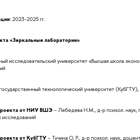
ации
: 2023-2025 гг.
кта «Зеркальные лаборатории»
ный исследовательский университет «Высшая школа экон
ий
государственный технологический университет (КубГТУ),
проекта от НИУ ВШЭ
– Лебедева Н.М., д-р психол. наук,
х исследований
проекта от КубГТУ
– Тучина О. Р., д-р психол. наук, доц