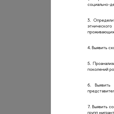
социально-де
3. Определи
этнического
проживающих 
4. Выявить с
5. Проанали
поколений ро
6. Выявить
представител
7. Выявить с
групп мигран