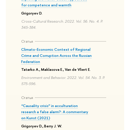
for competence and warmth
Grigoryev D.
Cross-Cultural Research. 2022. Vol. 56. No. 4. P.
345-384.
Статья
Climato-Economic Context of Regional
Crime and Corruption Across the Russian
Federation
Tatarko A., Maklasova E., Van de Vliert E.
Environment and Behavior. 2022. Vol. 54. No. 3. P.
575-596.
Статья
“Causality crisis” in acculturation
research a false alarm?: A commentary
on Kunst (2021)
Grigoryev D., Berry J. W.