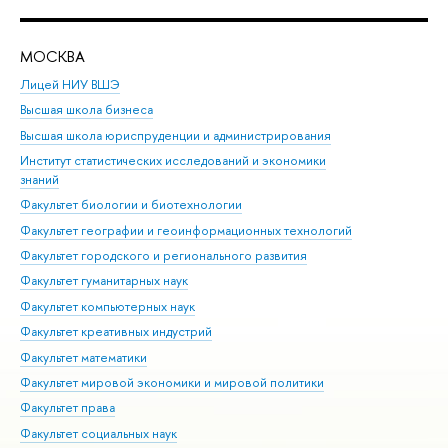
МОСКВА
Н
Лицей НИУ ВШЭ
Фак
Высшая школа бизнеса
Фак
Высшая школа юриспруденции и администрирования
Фа
Институт статистических исследований и экономики
Фак
знаний
Фак
Факультет биологии и биотехнологии
Факультет географии и геоинформационных технологий
Факультет городского и регионального развития
Факультет гуманитарных наук
Факультет компьютерных наук
Факультет креативных индустрий
Факультет математики
Факультет мировой экономики и мировой политики
Факультет права
Факультет социальных наук