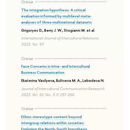
Статья
The integration hypothesis: A critical
evaluation informed by multilevel meta-
analyses of three multinational datasets
Grigoryev D., Berry J. W., Stogianni M. et al.
International Journal of Intercultural Relations.
2023. Vol. 97.
Статья
Face Concerns in Intra- and Intercultural
Business Communication
Ekaterina Vasilyeva, Bultseva M. A., Lebedeva N.
Journal of Intercultural Communication Research.
2023. Vol. 52. No. 3. P. 237-260.
Статья
Ethnic stereotype content beyond
intergroup relations within societies:
Exploring the North-South hypothesis