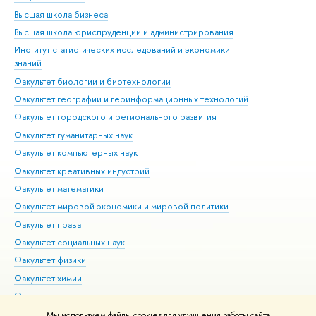
Высшая школа бизнеса
Фак
Высшая школа юриспруденции и администрирования
Фа
Институт статистических исследований и экономики
Фак
знаний
Фак
Факультет биологии и биотехнологии
Факультет географии и геоинформационных технологий
Факультет городского и регионального развития
Факультет гуманитарных наук
Факультет компьютерных наук
Факультет креативных индустрий
Факультет математики
Факультет мировой экономики и мировой политики
Факультет права
Факультет социальных наук
Факультет физики
Факультет химии
Факультет экономических наук
Международный институт экономики и финансов
Мы используем файлы cookies для улучшения работы сайта