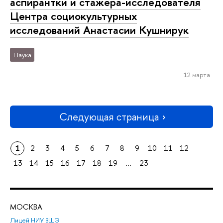
аспирантки и стажера-исследователя
Центра социокультурных
исследований Анастасии Кушнирук
Наука
12 марта
Следующая страница
1
2
3
4
5
6
7
8
9
10
11
12
13
14
15
16
17
18
19
...
23
МОСКВА
Н
Лицей НИУ ВШЭ
Фак