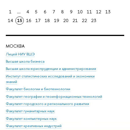
1
...
4
5
6
7
8
9
10
11
12
13
14
15
16
17
18
19
20
21
22
23
МОСКВА
Н
Лицей НИУ ВШЭ
Фак
Высшая школа бизнеса
Фак
Высшая школа юриспруденции и администрирования
Фа
Институт статистических исследований и экономики
Фак
знаний
Фак
Факультет биологии и биотехнологии
Факультет географии и геоинформационных технологий
Факультет городского и регионального развития
Факультет гуманитарных наук
Факультет компьютерных наук
Факультет креативных индустрий