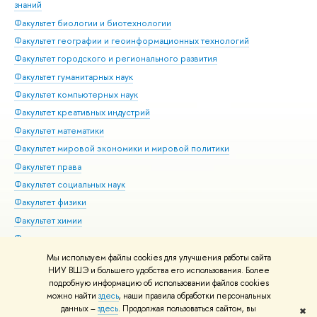
знаний
Фак
Факультет биологии и биотехнологии
Факультет географии и геоинформационных технологий
Факультет городского и регионального развития
Факультет гуманитарных наук
Факультет компьютерных наук
Факультет креативных индустрий
Факультет математики
Факультет мировой экономики и мировой политики
Факультет права
Факультет социальных наук
Факультет физики
Факультет химии
Факультет экономических наук
Международный институт экономики и финансов
Мы используем файлы cookies для улучшения работы сайта
НИУ ВШЭ и большего удобства его использования. Более
Московский институт электроники и математики им. А.Н.
подробную информацию об использовании файлов cookies
Тихонова
можно найти
здесь
, наши правила обработки персональных
данных –
здесь
. Продолжая пользоваться сайтом, вы
✖