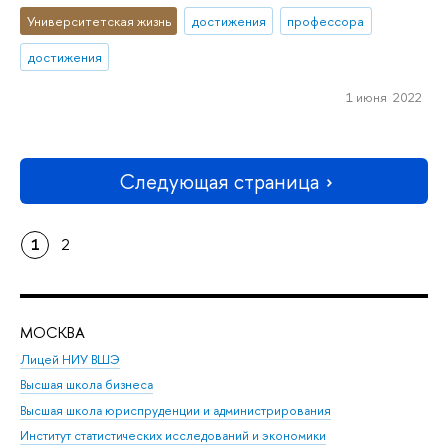
Университетская жизнь
достижения
профессора
достижения
1 июня 2022
Следующая страница
1
2
МОСКВА
Н
Лицей НИУ ВШЭ
Фак
Высшая школа бизнеса
Фак
Высшая школа юриспруденции и администрирования
Фа
Институт статистических исследований и экономики
Фак