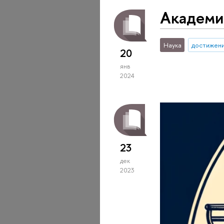
Академи
Наука
достижен
20
янв
2024
23
дек
2023