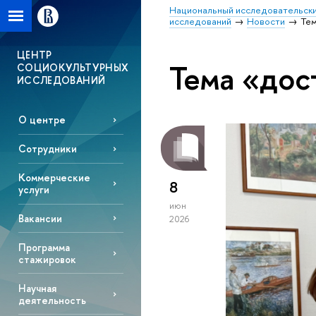
Национальный исследовательски
исследований
Новости
Те
ЦЕНТР
Тема «до
СОЦИОКУЛЬТУРНЫХ
ИССЛЕДОВАНИЙ
О центре
Сотрудники
Коммерческие
8
услуги
июн
Вакансии
2026
Программа
стажировок
Научная
деятельность