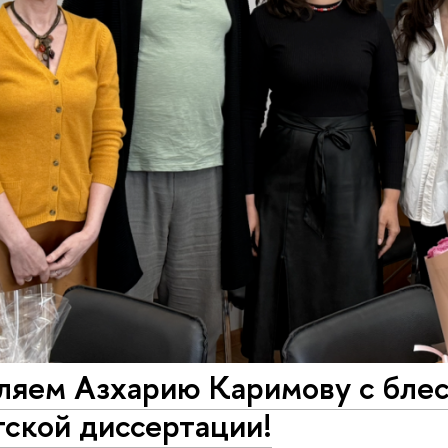
ляем Азхарию Каримову с бле
ской диссертации!