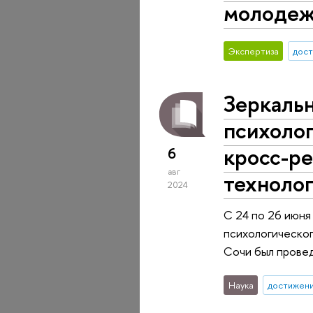
молоде
Экспертиза
дос
Зеркаль
психолог
кросс-ре
6
авг
технолог
2024
С 24 по 26 июня
психологическог
Сочи был провед
Наука
достижен