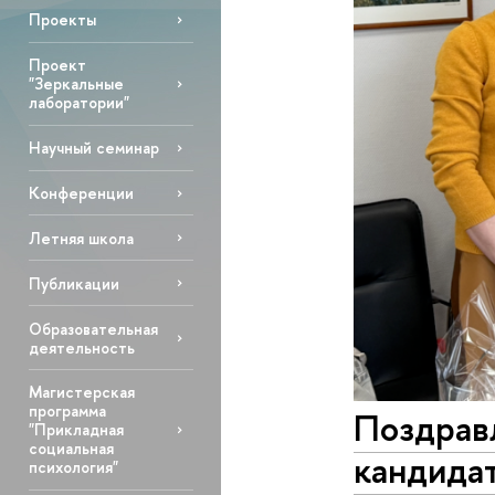
Проекты
Проект
"Зеркальные
лаборатории"
Научный семинар
Конференции
Летняя школа
Публикации
Образовательная
деятельность
Магистерская
программа
Поздрав
"Прикладная
социальная
кандидат
психология"