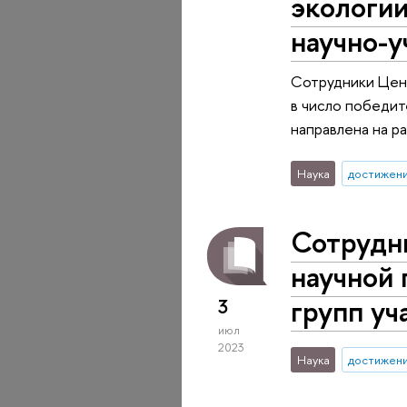
экологии
научно-
Сотрудники Цент
в число победит
направлена на р
Наука
достижен
Сотрудн
научной 
групп уч
3
июл
2023
Наука
достижен