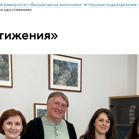
й университет «Высшая школа экономики»
Научные подразделения
ма «достижения»
стижения»