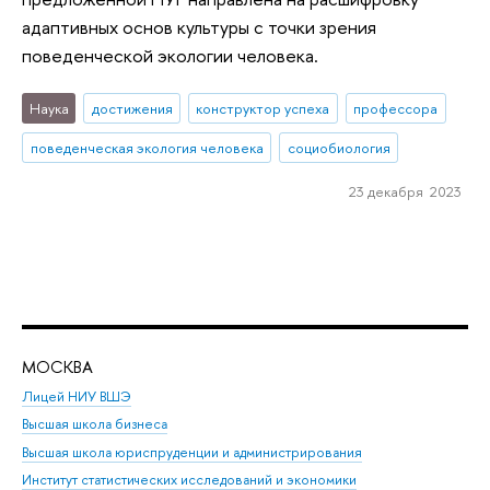
адаптивных основ культуры с точки зрения
поведенческой экологии человека.
Наука
достижения
конструктор успеха
профессора
поведенческая экология человека
социобиология
23 декабря 2023
МОСКВА
Н
Лицей НИУ ВШЭ
Фак
Высшая школа бизнеса
Фак
Высшая школа юриспруденции и администрирования
Фа
Институт статистических исследований и экономики
Фак