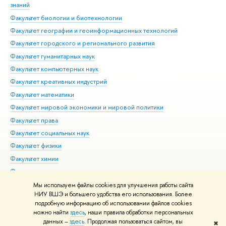
знаний
Фак
Факультет биологии и биотехнологии
Факультет географии и геоинформационных технологий
Факультет городского и регионального развития
Факультет гуманитарных наук
Факультет компьютерных наук
Факультет креативных индустрий
Факультет математики
Факультет мировой экономики и мировой политики
Факультет права
Факультет социальных наук
Факультет физики
Факультет химии
Факультет экономических наук
Международный институт экономики и финансов
Мы используем файлы cookies для улучшения работы сайта
НИУ ВШЭ и большего удобства его использования. Более
Московский институт электроники и математики им. А.Н.
подробную информацию об использовании файлов cookies
Тихонова
можно найти
здесь
, наши правила обработки персональных
данных –
здесь
. Продолжая пользоваться сайтом, вы
✖