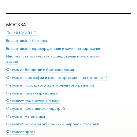
МОСКВА
Н
Лицей НИУ ВШЭ
Фак
Высшая школа бизнеса
Фак
Высшая школа юриспруденции и администрирования
Фа
Институт статистических исследований и экономики
Фак
знаний
Фак
Факультет биологии и биотехнологии
Факультет географии и геоинформационных технологий
Факультет городского и регионального развития
Факультет гуманитарных наук
Факультет компьютерных наук
Факультет креативных индустрий
Факультет математики
Факультет мировой экономики и мировой политики
Факультет права