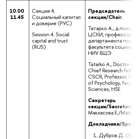
10.00
Секция 4. 
Председатель 
11.45
Социальный капитал 
секции/Chair:
и доверие (РУС)
Татарко А., д.псих.н.,  г
Session 4. Social 
ЦСКИ, профессор 
capital and trust 
департамента психол
(RUS)
факультета социальных
НИУ ВШЭ
Tatarko A., Doctor of 
Chief Research Fellow 
CSCR, Professor, Depa
of Psychology, Faculty 
Sciences, HSE
Секретарь 
секции/Secretary:
Макласова Е./Maklasov
Докладчики/Speake
Дубров Д. (НИУ