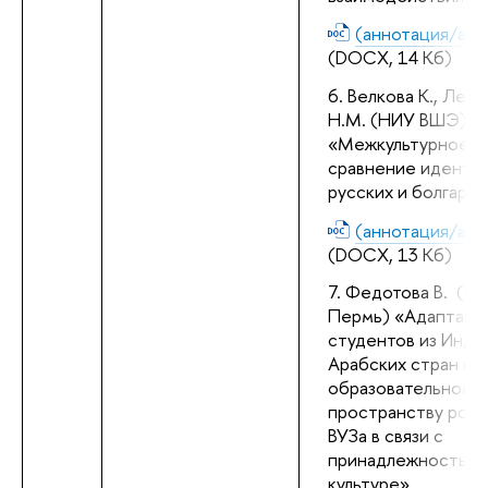
(аннотация/abst
(DOCX, 14 Кб)
Велкова К., Лебе
Н.М. (НИУ ВШЭ) 
«Межкультурное 
сравнение идентич
русских и болгар»
(аннотация/abst
(DOCX, 13 Кб)
Федотова В.  (НИ
Пермь) «Адаптация
студентов из Индии
Арабских стран к 
образовательному 
пространству росс
ВУЗа в связи с 
принадлежностью к
культуре
»