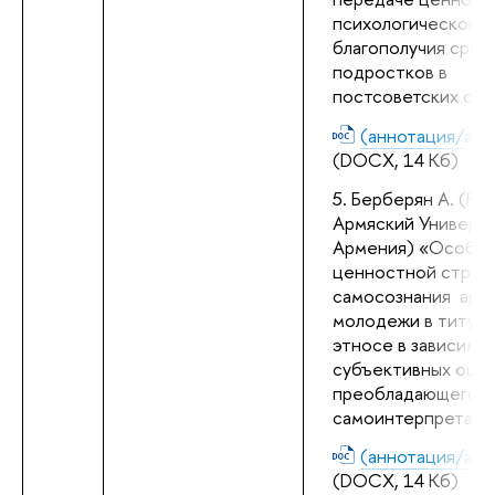
психологического 
благополучия среди
подростков в 
постсоветских стр
(аннотация/abst
(DOCX, 14 Кб)
Берберян А. (Ро
Армяский Университ
Армения) «Особен
ценностной структ
самосознания  армя
молодежи в титуль
этносе в зависимос
субъективных ощущ
преобладающего ти
самоинтерпретаци
(аннотация/abst
(DOCX, 14 Кб)