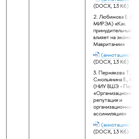
(DOCX, 13 Кб)
Любимова Е. (РТУ
МИРЭА) «Как 
принудительный тру
влияет на экономик
Мавритании»
(аннотация/abst
(DOCX, 13 Кб)
Пермякова Т., Цзе
Смольянина Е., Мор
(НИУ ВШЭ - Пермь)
«Организационная 
репутация и 
организационная 
ассимиляция»
(аннотация/abst
(DOCX, 13 Кб)