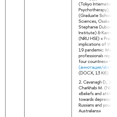
(Tokyo International
Psychotherapy), Jun
(Graduate School 
Sciences, Osaka Univ
Stephanie Dubois (
Institute) & Karina 
(NRU HSE) « Practi
implications of the
19 pandemic: Menta
professionals report
four countries»
(аннотация/abstrac
(DOCX, 13 Кб)
Cavanagh D., Jurci
Charkhabi M.
(NRU H
«Beliefs and attitude
towards depression 
Russians and young 
Australians»