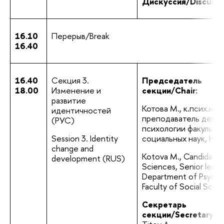
Дискуссия/Discussi
16.10
Перерыв/Break
16.40
16.40
Секция 3. 
Председатель 
18.00
Изменение и 
секции/Chair:
развитие 
Котова М., к.псих.н., 
идентичностей 
преподаватель депар
(РУС)
психологии факультет
Session 3. Identity 
социальных наук, Н
change and 
Kotova M., Candidate o
development (RUS)
Sciences, Senior lectur
Department of Psychol
Faculty of Social Scie
Секретарь 
секции/Secretary:
 