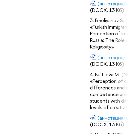
(аннотация/abst
(DOCX, 13 Кб)
Emeliyanov S. (NR
«Turkish Immigrants’ 
Perception of Integra
Russia: The Role of 
Religiosity»
(аннотация/abst
(DOCX, 13 Кб)
Bultseva M. (NRU 
«Perception of cultur
differences and inter
competence among 
students with differ
levels of creativity»
(аннотация/abst
(DOCX, 13 Кб)