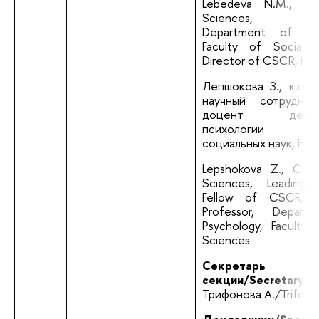
Lebedeva N.M., Do
Sciences, Prof
Department of Psyc
Faculty of Social S
Director of CSCR, HS
Лепшокова З., к.псих.
научный сотрудник
доцент департа
психологии факу
социальных наук, Н
Lepshokova Z., Cand
Sciences, Leading R
Fellow of CSCR, As
Professor, Depart
Psychology, Faculty o
Sciences
Секретарь 
секции/Secretary:
Трифонова А./Trifono