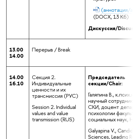
(аннотация/abst
(DOCX, 13 Кб)
Дискуссия/Discussi
13.00
Перерыв / Break
14.00
14.00
Секция 2. 
Председатель 
16.10
Индивидуальные 
секции/Chair:
ценности и их 
Галяпина В., к.псих.н., 
трансмиссия (РУС)
научный сотрудник М
Session 2. Individual 
СКИ, доцент департа
values and value 
психологии факультет
transmission (RUS)
социальных наук, Н
Galyapina V., Candidate
Sciences, Leading Rese