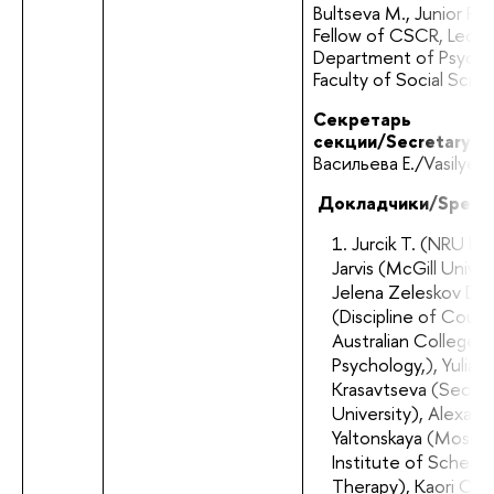
Bultseva М., Junior Res
Fellow of CSCR, Lectur
Department of Psychol
Faculty of Social Scie
Секретарь 
секции/Secretary:
Васильева Е./Vasilyeva
 Докладчики/Speake
Jurcik T. (NRU HSE
Jarvis (McGill Univer
Jelena Zeleskov Djor
(Discipline of Counse
Australian College o
Psychology,), Yulia
Krasavtseva (Seche
University), Alexand
Yaltonskaya (Mosc
Institute of Schema
Therapy), Kaori Ogi