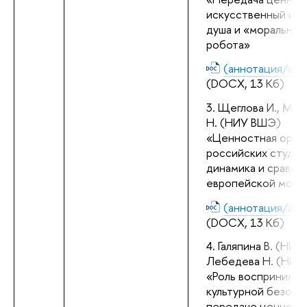
искусственный инте
душа и «моральный 
робота»
(аннотация/abst
(DOCX, 13 Кб)
Щеглова И., Мал
Н. (НИУ ВШЭ) 
«Ценностная ориен
российских студент
динамика и сравнен
европейской мол
(аннотация/abst
(DOCX, 13 Кб)
Галяпина В. (НИУ
Лебедева Н. (НИУ
«Роль воспринимае
культурной безопас
передаче ценносте