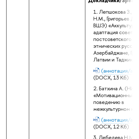
Докладчики/Speake
Лепшокова З., Л
Н.М., Григорьев Д. 
ВШЭ) «Аккультураци
адаптация советско
постсоветского по
этнических русских 
Азербайджане, Грузи
Латвии и Таджикис
(аннотация/abst
(DOCX, 13 Кб)
Батхина А. (НИУ
«Мотивационный по
поведению в 
межкультурном ко
(аннотация/abst
(DOCX, 12 Кб)
Лебедева Н.М. (