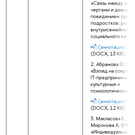
«Связь между личн
чертами и девиант
поведением среди 
подростков: роль 
внутрисемейного 
социального капит
(аннотация/abst
(DOCX, 13 Кб)
Абрамова О. (НИ
«Взгляд на совреме
IT-предпринимателя
культурные и 
психологические л
(аннотация/abst
(DOCX, 12 Кб)
Макласова Е., Тат
Миронова А. (НИУ 
«Индивидуальные 