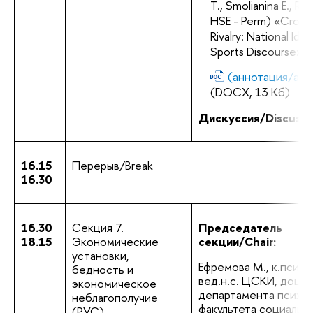
T., Smolianina E., Ros
HSE - Perm) «Cross N
Rivalry: National Ident
Sports Discourse»
(аннотация/abst
(DOCX, 13 Кб)
Дискуссия/Discussi
16.15
Перерыв/Break
16.30
16.30
Секция 7. 
Председатель 
18.15
Экономические 
секции/Chair:
установки, 
Ефремова М., к.псих.н.
бедность и 
вед.н.с. ЦСКИ, доцен
экономическое 
департамента психол
неблагополучие 
факультета социальных
(РУС)