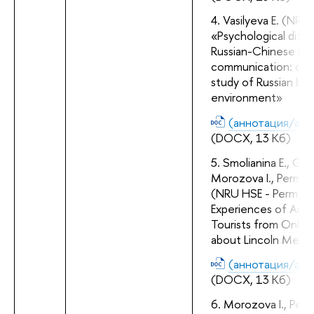
Vasilyeva E. (NRU 
«Psychological difficu
Russian-Chinese inte
communication: quali
study of Russian busi
environment»
(аннотация/abst
(DOCX, 13 Кб)
Smolianina Е., Gris
Morozova I., Permyak
(NRU HSE - Perm) «
Experiences of Amer
Tourists from Online
about Lincoln Memor
(аннотация/abst
(DOCX, 13 Кб)
Morozova I., Perm