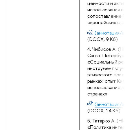
ценности и активно
использования инте
сопоставление Рос
европейских стран
(аннотация/abst
(DOCX, 9 Кб)
Чибисов А. (НИУ
Санкт-Петербург) 
«Социальный рейтин
инструмент улучше
этического поведен
рынках: опыт Китая 
использование в др
странах»
(аннотация/abst
(DOCX, 14 Кб)
Татарко А. (НИУ 
«Политика интегра