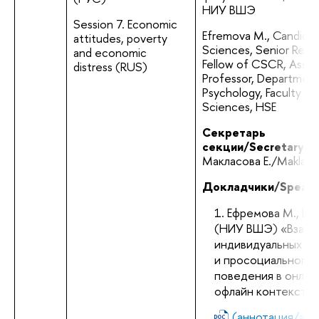
НИУ ВШЭ
Session 7. Economic 
Efremova M., Candidat
attitudes, poverty 
Sciences, Senior Resea
and economic 
Fellow of CSCR, Associ
distress (RUS)
Professor, Department
Psychology, Faculty of 
Sciences, HSE
Секретарь 
секции/Secretary:
Макласова Е./Maklasov
Докладчики/Speake
Ефремова М., Бул
(НИУ ВШЭ) «Взаимо
индивидуальных це
и просоциального 
поведения в онлайн
офлайн контекстах
(аннотация/abst