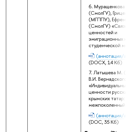
Муращенкова Н. 
(СмолГУ), Гриценко 
(МГППУ), Ефременк
(СмолГУ) «Связь 
ценностей и 
эмиграционных нам
студенческой мол
(аннотация/abst
(DOCX, 14 Кб)
Латышева М. (КФ
В.И. Вернадского) 
«Индивидуальные 
ценности русских и
крымских татар: 
межпоколенный ан
(аннотация/abst
(DOC, 35 Кб)