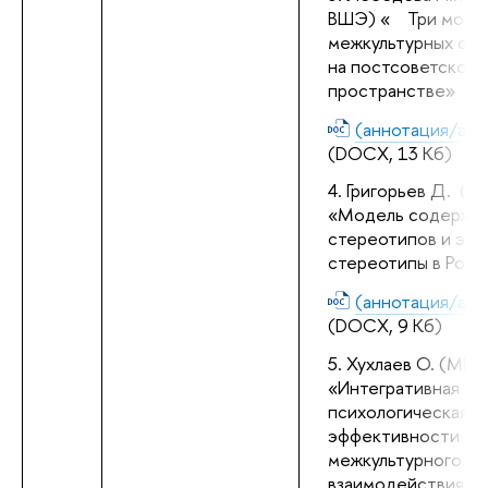
ВШЭ) «
Три моде
межкультурных от
на постсоветском
пространстве
»
(аннотация/abst
(DOCX, 13 Кб)
Григорьев Д.  (Н
«Модель содержан
стереотипов и этн
стереотипы в Росс
(аннотация/abst
(DOCX, 9 Кб)
Хухлаев О. (МГП
«Интегративная со
психологическая м
эффективности 
межкультурного 
взаимодействия»