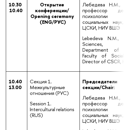
10.30 
Открытие 
Лебедева Н.М., д. п
10.40
конференции/ 
профессор департ
Opening ceremony 
психологии факу
(ENG/РУС)
социальных наук, д
ЦСКИ, НИУ ВШЭ
Lebedeva N.M., Do
Sciences, Prof
Department of Psyc
Faculty of Social S
Director of CSCR, HS
10.40
Секция 1. 
Председатели 
13.00
Межкультурные 
секции/Chair:
отношения (РУС)
Лебедева Н.М., д. п
Session 1. 
профессор департ
Intercultural relations 
психологии факу
(RUS)
социальных наук, д
ЦСКИ, НИУ ВШЭ