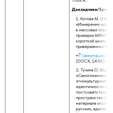
Titov A.
Докладчики/Speake
Котова М. (НИУ 
«Измерение идент
в массовых опросах:
проверки MEIM-R д
короткой шкалы 
приверженности г
(аннотация/abst
(DOCX, 14 Кб)
Тучина О. (КубГТ
«Самопонимание 
этнокультурной 
идентичности на 
постсоветстком 
пространстве (на 
материале исследо
русских, адыгов, ар