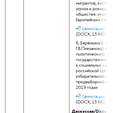
мигрантов, воспри
угроза и доверие в 
обществе: исследо
Европейских стран
(аннотация/abst
(DOCX, 13 Кб)
Берёзкина Е. (РЭУ
Г.В.Плеханова) «Со
политического ими
государственного 
в социальных сетях
российской Центра
избирательной коми
предвыборной камп
2019 года»
(аннотация/abst
(DOCX, 13 Кб)
Дискуссия/Discussi