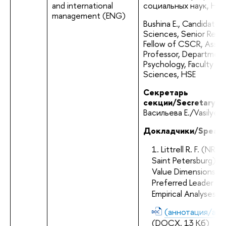
and international 
социальных наук, Н
management (ENG)
Bushina Е., Candidate o
Sciences, Senior Resea
Fellow of CSCR, Associ
Professor, Department
Psychology, Faculty of 
Sciences, HSE
Секретарь 
секции/Secretary:
Васильева Е./Vasilyeva
Докладчики/Speake
Littrell R. F. (NRU 
Saint Petersburg) «C
Value Dimensions an
Preferred Leader Beh
Empirical Analyses»
(аннотация/abst
(DOCX, 13 Кб)