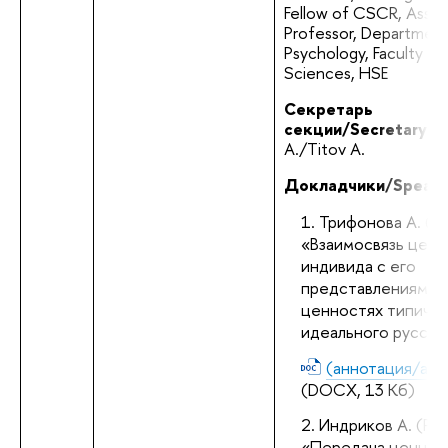
Fellow of CSCR, Associ
Professor, Department
Psychology, Faculty of 
Sciences, HSE
Секретарь 
секции/Secretary:
А./Titov A.
Докладчики/Speake
Трифонова А. (Н
«Взаимосвязь ценн
индивида с его 
представлениями о
ценностях типичног
идеального русско
(аннотация/abst
(DOCX, 13 Кб)
Индриков А. (РА
«Передача ценност