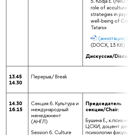
Kodja E. (NRU HSE
role of acculturation
strategies in psychol
well-being of Crimea
Tatars»
(аннотация/abst
(DOCX, 13 Кб)
Дискуссия/Discussi
13.45
Перерыв/ Break
14.30
14.30
Секция 6. Культура и 
Председатель 
16.15
международный 
секции/Chair:
менеджмент 
Бушина Е., к.псих.н., ст.
(АНГЛ)
ЦСКИ, доцент депар
Session 6. Culture 
психологии факультет