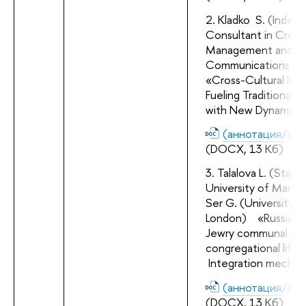
Kladko  S. (Indep
Consultant in Cross-
Management and Co
Communications issu
«Cross-Cultural Inte
Fueling Traditional T
with New Dynamics
(аннотация/abst
(DOCX, 13 Кб)
Talalova L. (State 
University of Manag
Ser G. (University o
London) 
«Russian-
Jewry communal an
congregational life 
Integration mechan
(аннотация/abst
(DOCX, 13 Кб)