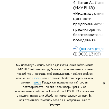
Титов А., Лепшоко
(НИУ ВШЭ) 
«Индивидуальные 
ценности 
предпринимателей 
предикторы их 
благотворительного
поведения»
(аннотация/abst
(DOCX, 13 Кб)
Постная Е. (РАНХ
Мы используем файлы cookies для улучшения работы сайта
«Уникальность 
НИУ ВШЭ и большего удобства его использования. Более
волонтерства в муз
подробную информацию об использовании файлов cookies
совести»
можно найти
здесь
, наши правила обработки персональных
данных –
здесь
. Продолжая пользоваться сайтом, вы
✖
(аннотация/abst
подтверждаете, что были проинформированы об
использовании файлов cookies сайтом НИУ ВШЭ и согласны
(DOCX, 13 Кб)
с нашими правилами обработки персональных данных. Вы
можете отключить файлы cookies в настройках Вашего
Поелуева Л., Григ
браузера.
(РАНХиГС) 