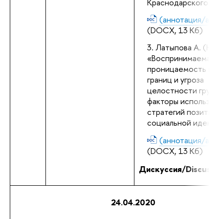
Краснодарского кр
(аннотация/abst
(DOCX, 13 Кб)
Латыпова А. (НИ
«Воспринимаемая 
проницаемость гру
границ и угроза 
целостности групп 
факторы использова
стратегий позитивн
социальной идент
(аннотация/abst
(DOCX, 13 Кб)
Дискуссия/Discussi
24.04.2020