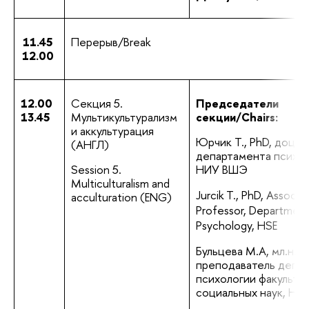
11.45
Перерыв/Break
12.00
12.00
Секция 5. 
Председатели 
13.45
Мультикультурализм 
секции/Chairs:
и аккультурация 
Юрчик Т., PhD, доцен
(АНГЛ)
департамента психо
Session 5. 
НИУ ВШЭ
Multiculturalism and 
Jurcik T., PhD, Associa
acculturation (ENG)
Professor, Department
Psychology, HSE
Бульцева М.А, мл.н.с.
преподаватель депар
психологии факультет
социальных наук, Н