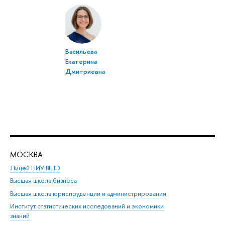
Васильева
Екатерина
Дмитриевна
МОСКВА
Н
Лицей НИУ ВШЭ
Фак
Высшая школа бизнеса
Фак
Высшая школа юриспруденции и администрирования
Фа
Институт статистических исследований и экономики
Фак
знаний
Фак