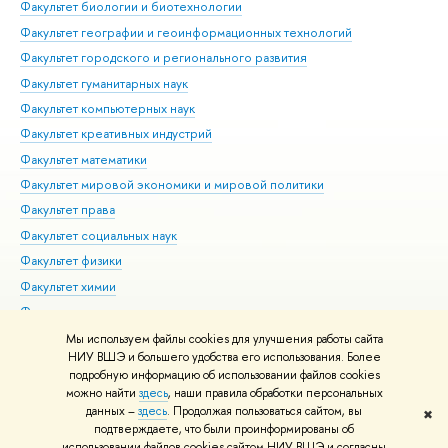
Факультет биологии и биотехнологии
Факультет географии и геоинформационных технологий
Факультет городского и регионального развития
Факультет гуманитарных наук
Факультет компьютерных наук
Факультет креативных индустрий
Факультет математики
Факультет мировой экономики и мировой политики
Факультет права
Факультет социальных наук
Факультет физики
Факультет химии
Факультет экономических наук
Международный институт экономики и финансов
Мы используем файлы cookies для улучшения работы сайта
НИУ ВШЭ и большего удобства его использования. Более
Московский институт электроники и математики им. А.Н.
подробную информацию об использовании файлов cookies
Тихонова
можно найти
здесь
, наши правила обработки персональных
данных –
здесь
. Продолжая пользоваться сайтом, вы
✖
Редактору
подтверждаете, что были проинформированы об
© НИУ ВШЭ 1993–2026
Адреса и контакты
Условия использования
использовании файлов cookies сайтом НИУ ВШЭ и согласны