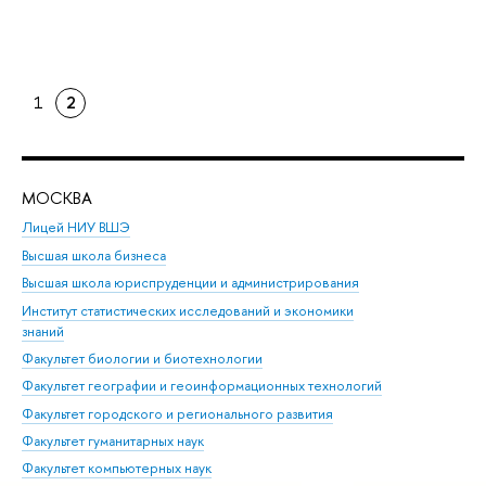
1
2
МОСКВА
Н
Лицей НИУ ВШЭ
Фак
Высшая школа бизнеса
Фак
Высшая школа юриспруденции и администрирования
Фа
Институт статистических исследований и экономики
Фак
знаний
Фак
Факультет биологии и биотехнологии
Факультет географии и геоинформационных технологий
Факультет городского и регионального развития
Факультет гуманитарных наук
Факультет компьютерных наук