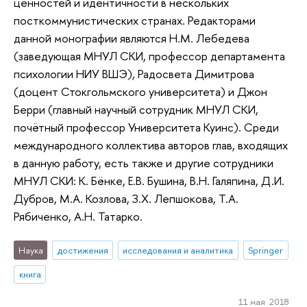
ценностей и идентичности в нескольких
посткоммунистических странах. Редакторами
данной монографии являются Н.М. Лебедева
(заведующая МНУЛ СКИ, профессор департамента
психологии НИУ ВШЭ), Радосвета Димитрова
(доцент Стокгольмского университета) и Джон
Берри (главный научный сотрудник МНУЛ СКИ,
почётный профессор Университета Куинс). Среди
международного коллектива авторов глав, входящих
в данную работу, есть также и другие сотрудники
МНУЛ СКИ: К. Бёнке, Е.В. Бушина, В.Н. Галяпина, Д.И.
Дубров, М.А. Козлова, З.Х. Лепшокова, Т.А.
Рябиченко, А.Н. Татарко.
Наука
достижения
исследования и аналитика
Springer
книга
11 мая 2018