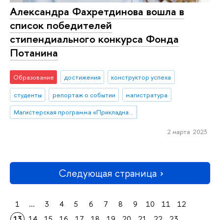
Александра Фахретдинова вошла в
список победителей
стипендиального конкурса Фонда
Потанина
Образование
достижения
конструктор успеха
студенты
репортаж о событии
магистратура
Магистерская программа «Прикладная социальная психология»
2 марта 2023
Следующая страница
1
...
3
4
5
6
7
8
9
10
11
12
13
14
15
16
17
18
19
20
21
22
23