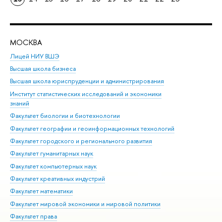
МОСКВА
Н
Лицей НИУ ВШЭ
Фак
Высшая школа бизнеса
Фак
Высшая школа юриспруденции и администрирования
Фа
Институт статистических исследований и экономики
Фак
знаний
Фак
Факультет биологии и биотехнологии
Факультет географии и геоинформационных технологий
Факультет городского и регионального развития
Факультет гуманитарных наук
Факультет компьютерных наук
Факультет креативных индустрий
Факультет математики
Факультет мировой экономики и мировой политики
Факультет права