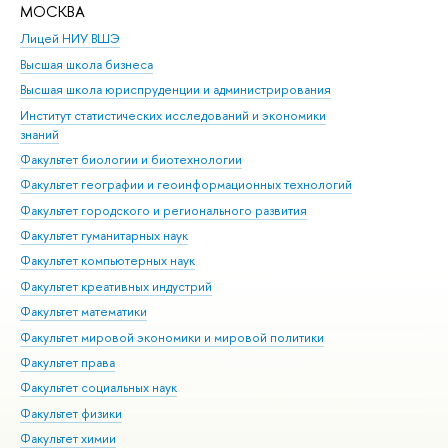
МОСКВА
Н
Лицей НИУ ВШЭ
Фак
Высшая школа бизнеса
Фак
Высшая школа юриспруденции и администрирования
Фа
Институт статистических исследований и экономики
Фак
знаний
Фак
Факультет биологии и биотехнологии
Факультет географии и геоинформационных технологий
Факультет городского и регионального развития
Факультет гуманитарных наук
Факультет компьютерных наук
Факультет креативных индустрий
Факультет математики
Факультет мировой экономики и мировой политики
Факультет права
Факультет социальных наук
Факультет физики
Факультет химии