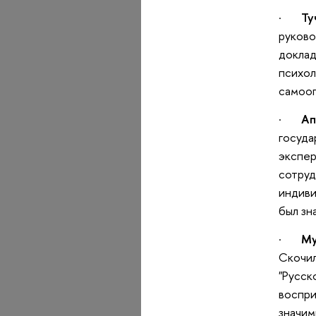
·
Ту
руково
доклад
психол
самооп
·
Ап
госуда
экспер
сотруд
индиви
был зн
·
Му
Скочил
"Русск
воспри
значим