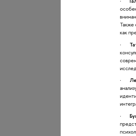
·
Га
особен
вниман
Также 
как пр
·
Та
консул
соврем
исслед
·
Ле
анализ
иденти
интегр
·
Бу
предст
психол