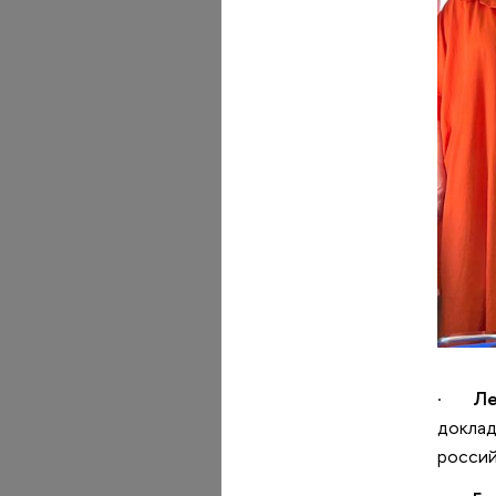
·
Ле
доклад
россий