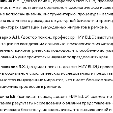
ляпина В.Н.
(доктор псих.н., профессор НИУ ВШЭ) провела
ностям качественных социально-психологических исслед
ие вопросам дизайна, инструментарию, процедурам валид
она выступила с докладом о культурной близости и прони
едикторах адаптации вынужденных мигрантов в регионе.
тарко А.Н.
(доктор псих.н., профессор НИУ ВШЭ) выступи
ьтацию по валидизации социально-психологических мето
енных психометрических подходов, что особенно актуал
ований в университетах и научных подразделениях края.
пшокова З.Х.
(кандидат псих.н., доцент НИУ ВШЭ) прове
у в социально-психологических исследованиях и представ
чностях вынужденных мигрантов, что имеет большое знач
ационных процессов в регионе.
шина Е.В.
(кандидат псих.н., доцент НИУ ВШЭ) совместно
авила результаты исследования о влиянии представлений 
огическое благополучие школьников, что вызвало живой и