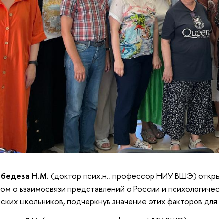
бедева Н.М.
(доктор псих.н., профессор НИУ ВШЭ) откры
ом о взаимосвязи представлений о России и психологичес
ских школьников, подчеркнув значение этих факторов для