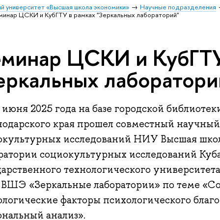
й университет «Высшая школа экономики»
Научные подразделения
инар ЦСКИ и КубГТУ в рамках "Зеркальных лабораторий"
минар ЦСКИ и КубГТУ
еркальных лаборатори
 июня 2025 года на базе городской библиотек
нодарского края прошел совместный научны
окультурных исследований НИУ Высшая шко
ратории социокультурных исследований Куб
дарственного технологического университета
ВШЭ «Зеркальные лаборатории» по теме «С
ологические факторы психологического благо
ональный анализ».