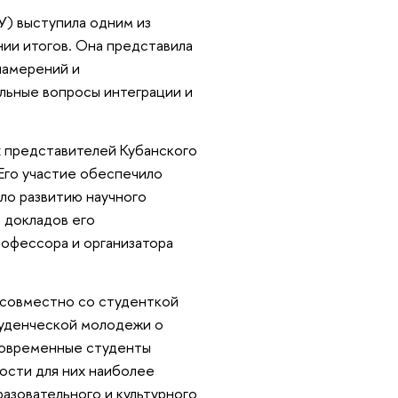
У) выступила одним из
нии итогов. Она представила
намерений и
альные вопросы интеграции и
 представителей Кубанского
Его участие обеспечило
ло развитию научного
 докладов его
рофессора и организатора
 совместно со студенткой
туденческой молодежи о
 современные студенты
ости для них наиболее
азовательного и культурного