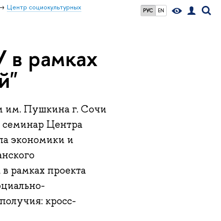
Центр социокультурных
РУС
EN
 в рамках
й"
и им. Пушкина г. Сочи
й семинар Центра
ла экономики и
анского
 в рамках проекта
оциально-
получия: кросс-