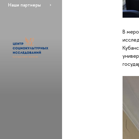
Наши партнеры
В меро
исслед
Кубанс
универ
госуда