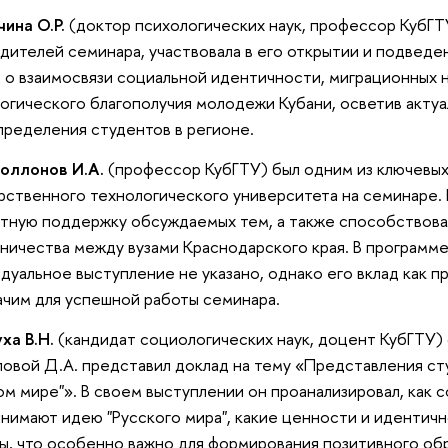
чина О.Р.
(доктор психологических наук, профессор КубГТ
дителей семинара, участвовала в его открытии и подведе
 о взаимосвязи социальной идентичности, миграционных 
огического благополучия молодежи Кубани, осветив акту
ределения студентов в регионе.
оллонов И.А.
(профессор КубГТУ) был одним из ключевых
рственного технологического университета на семинаре. 
тную поддержку обсуждаемых тем, а также способствова
ничества между вузами Краснодарского края. В программе
дуальное выступление не указано, однако его вклад как п
ачим для успешной работы семинара.
ха В.Н.
(кандидат социологических наук, доцент КубГТУ)
овой Д.А. представил доклад на тему «Представления с
ом мире"». В своем выступлении он проанализировал, как
нимают идею "Русского мира", какие ценности и идентичн
ы, что особенно важно для формирования позитивного обр