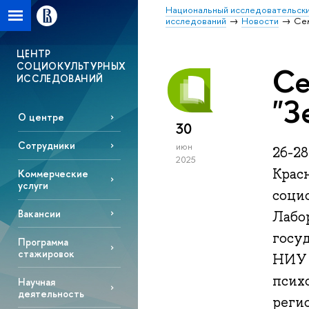
Национальный исследовательски
исследований
Новости
Сем
ЦЕНТР
СОЦИОКУЛЬТУРНЫХ
Се
ИССЛЕДОВАНИЙ
"З
О центре
30
Сотрудники
июн
26-28
2025
Крас
Коммерческие
услуги
соци
Вакансии
Лабо
госу
Программа
стажировок
НИУ 
псих
Научная
деятельность
реги