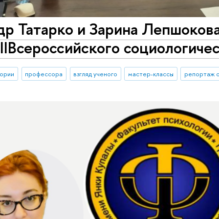
р Татарко и Зарина Лепшокова
IIВсероссийского социологичес
тории
профессора
взгляд ученого
мастер-классы
репортаж 