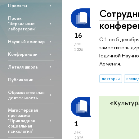
Проекты
Сотрудн
Проект
конфере
"Зеркальные
лаборатории"
16
С 1 по 5 декабр
Научный семинар
дек
заместитель дир
2025
Конференции
Годичной Научно
Армения.
Летняя школа
лектории
исслед
Публикации
Образовательная
деятельность
Магистерская
программа
"Прикладная
1
социальная
психология"
дек
2025