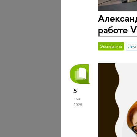
Александ
работе V
Экспертиза
лек
5
ноя
2025