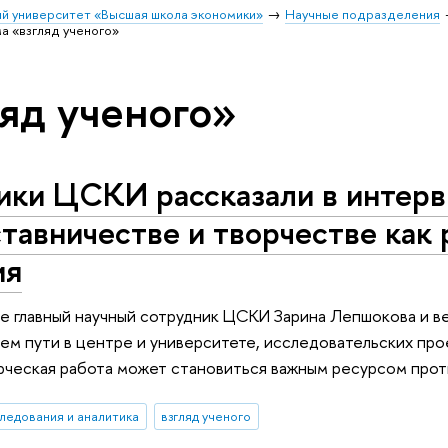
й университет «Высшая школа экономики»
Научные подразделения
а «взгляд ученого»
ляд ученого»
ики ЦСКИ рассказали в интерв
ставничестве и творчестве как
ия
е главный научный сотрудник ЦСКИ Зарина Лепшокова и в
оем пути в центре и университете, исследовательских прое
рческая работа может становиться важным ресурсом прот
ледования и аналитика
взгляд ученого