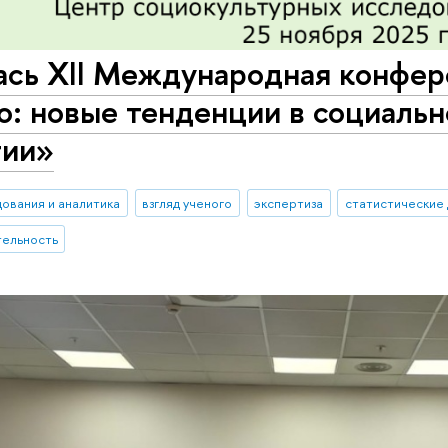
ась XII Международная конфер
: новые тенденции в социальн
гии»
ования и аналитика
взгляд ученого
экспертиза
статистические
тельность