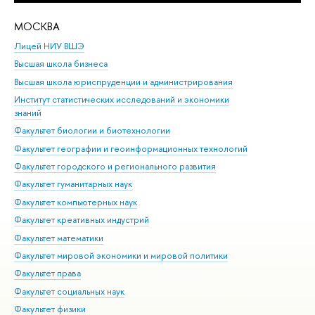
МОСКВА
Н
Лицей НИУ ВШЭ
Фак
Высшая школа бизнеса
Фак
Высшая школа юриспруденции и администрирования
Фа
Институт статистических исследований и экономики
Фак
знаний
Фак
Факультет биологии и биотехнологии
Факультет географии и геоинформационных технологий
Факультет городского и регионального развития
Факультет гуманитарных наук
Факультет компьютерных наук
Факультет креативных индустрий
Факультет математики
Факультет мировой экономики и мировой политики
Факультет права
Факультет социальных наук
Факультет физики