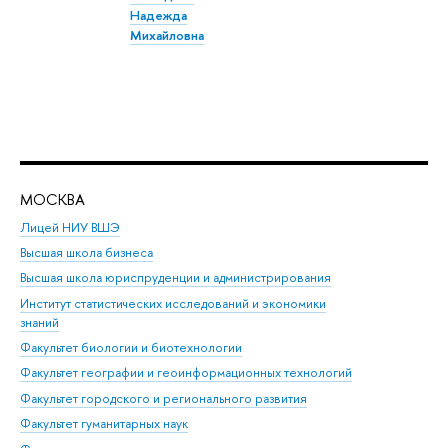
Надежда
Михайловна
МОСКВА
Н
Лицей НИУ ВШЭ
Фак
Высшая школа бизнеса
Фак
Высшая школа юриспруденции и администрирования
Фа
Институт статистических исследований и экономики
Фак
знаний
Фак
Факультет биологии и биотехнологии
Факультет географии и геоинформационных технологий
Факультет городского и регионального развития
Факультет гуманитарных наук