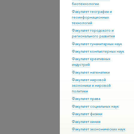
биотехнологии
Факультет географии и
геоинформационных
технологий
Факультет городского и
регионального развития
Факультет гуманитарных наук
Факультет компьютерных наук
Факультет креативных
индустрий
Факультет математики
Факультет мировой
экономики и мировой
политики
Факультет права
Факультет социальных наук
Факультет физики
Факультет химии
Факультет экономических наук