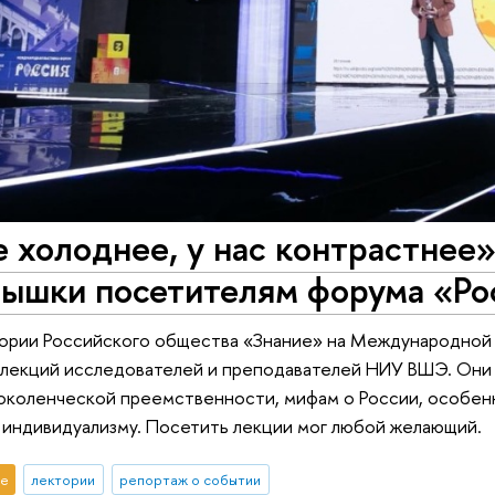
е холоднее, у нас контрастнее»
Вышки посетителям форума «Ро
тории Российского общества «Знание» на Международной
 лекций исследователей и преподавателей НИУ ВШЭ. Они 
околенческой преемственности, мифам о России, особенн
 индивидуализму. Посетить лекции мог любой желающий.
е
лектории
репортаж о событии