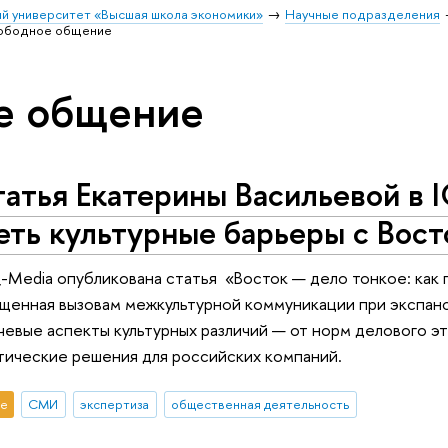
й университет «Высшая школа экономики»
Научные подразделения
ободное общение
е общение
атья Екатерины Васильевой в 
ть культурные барьеры с Вост
-Media опубликована статья «Восток — дело тонкое: как
ященная вызовам межкультурной коммуникации при экспанс
чевые аспекты культурных различий — от норм делового э
тические решения для российских компаний.
е
СМИ
экспертиза
общественная деятельность