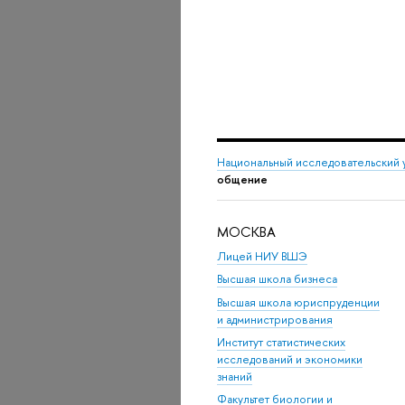
Национальный исследовательский 
общение
МОСКВА
Лицей НИУ ВШЭ
Высшая школа бизнеса
Высшая школа юриспруденции
и администрирования
Институт статистических
исследований и экономики
знаний
Факультет биологии и