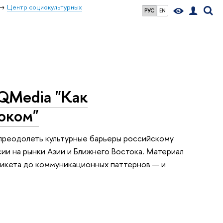
Центр социокультурных
РУС
EN
IQMedia "Как
оком"
 преодолеть культурные барьеры российскому
ии на рынки Азии и Ближнего Востока. Материал
тикета до коммуникационных паттернов — и