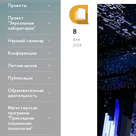
Проекты
Проект
"Зеркальные
лаборатории"
8
фев
Научный семинар
2024
Конференции
Летняя школа
Публикации
Образовательная
деятельность
Магистерская
программа
"Прикладная
социальная
психология"