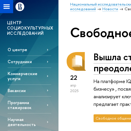
Национальный исследовательски
исследований
Новости
Св
ЦЕНТР
Свободно
СОЦИОКУЛЬТУРНЫХ
ИССЛЕДОВАНИЙ
О центре
Вышла ст
Сотрудники
преодоле
Коммерческие
22
услуги
На платформе IQ
апр
бизнесу» , посв
Вакансии
2025
анализирует клю
Программа
предлагает прак
стажировок
Свободное общени
Научная
деятельность