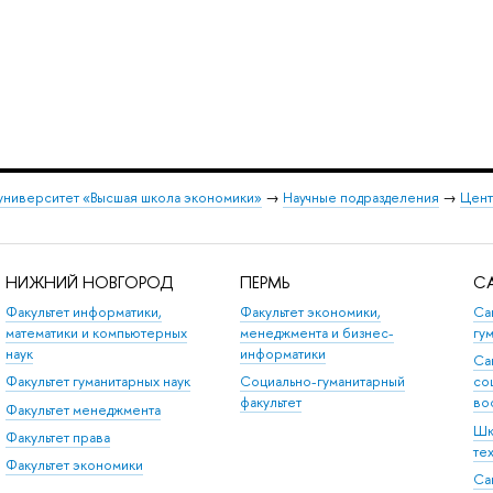
университет «Высшая школа экономики»
→
Научные подразделения
→
Цент
НИЖНИЙ НОВГОРОД
ПЕРМЬ
СА
Факультет информатики,
Факультет экономики,
Са
математики и компьютерных
менеджмента и бизнес-
гу
наук
информатики
Са
Факультет гуманитарных наук
Социально-гуманитарный
со
факультет
во
Факультет менеджмента
Шк
Факультет права
те
Факультет экономики
Са