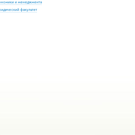
ономики и менеджмента
идический факультет