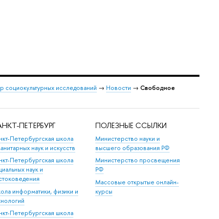
р социокультурных исследований
→
Новости
→
Свободное
НКТ-ПЕТЕРБУРГ
ПОЛЕЗНЫЕ ССЫЛКИ
нкт-Петербургская школа
Министерство науки и
манитарных наук и искусств
высшего образования РФ
нкт-Петербургская школа
Министерство просвещения
циальных наук и
РФ
стоковедения
Массовые открытые онлайн-
ола информатики, физики и
курсы
хнологий
нкт-Петербургская школа