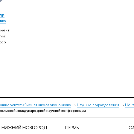
др
вич
амент
ии:
сор
университет «Высшая школа экономики»
→
Научные подразделения
→
Цент
рельской международной научной конференции
НИЖНИЙ НОВГОРОД
ПЕРМЬ
СА