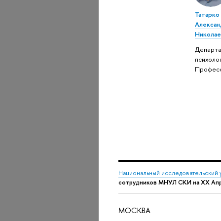
Татарко
Алексан
Николае
Департ
психолог
Профес
Национальный исследовательский 
сотрудников МНУЛ СКИ на XX Ап
МОСКВА