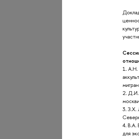
Доклад
ценнос
культу
участн
Сесси
отноше
1. А.Н
аккуль
мигран
2. Д.И
москви
3. З.Х
Северн
4. В.А
для эк