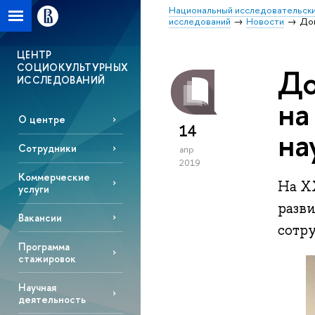
Национальный исследовательски
исследований
Новости
До
ЦЕНТР
СОЦИОКУЛЬТУРНЫХ
До
ИССЛЕДОВАНИЙ
на
О центре
14
на
Сотрудники
апр
2019
Коммерческие
На X
услуги
разви
Вакансии
сотр
Программа
стажировок
Научная
деятельность