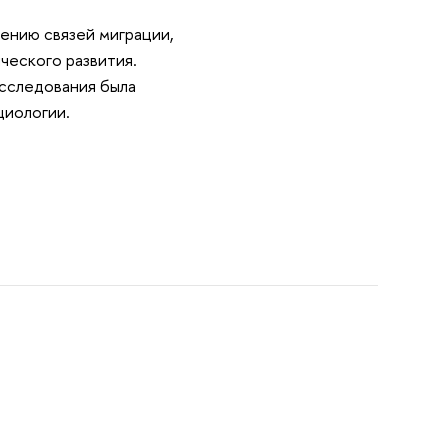
ению связей миграции,
ческого развития.
сследования была
циологии.