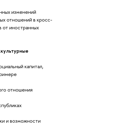
нных изменений
ых отношений в кросс-
в от иностранных
жкультурные
Социальный капитал,
примере
ного отношения
спубликах
ски и возможности