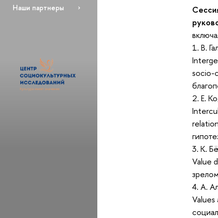
Наши партнеры
Сессия
руково
включа
1. В. 
Interge
socio-
благоп
2. Е. 
Intercu
relati
гипоте
3. К. 
Value 
зрелом
4. A. 
Values 
социал