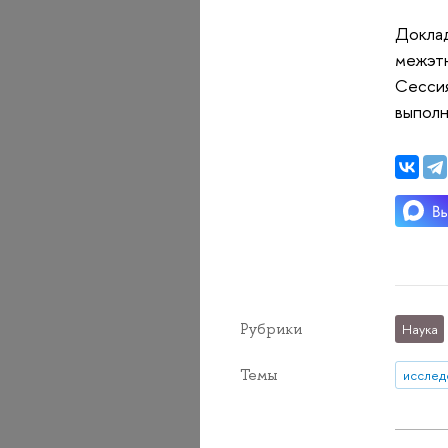
Доклад
межэтн
Сессия
выполн
Рубрики
Наука
Темы
исслед