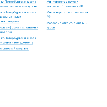
нкт-Петербургская школа
Министерство науки и
манитарных наук и искусств
высшего образования РФ
нкт-Петербургская школа
Министерство просвещения
циальных наук и
РФ
стоковедения
Массовые открытые онлайн-
ола информатики, физики и
курсы
хнологий
нкт-Петербургская школа
ономики и менеджмента
идический факультет