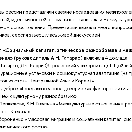
ы сессии представляли свежие исследования межпоколе
тей, идентичностей, социального капитала и межкультурн
рном сопоставлении. Презентации вызвали много вопросо
иков, сессия завершилась живой дискуссией
я «Социальный капитал, этническое разнообразие и ме
ния» (руководитель А.Н. Татарко)
включала 4 доклада:
. Татарко, Дж. Берри (Королевский университет), Г. Цой «
турационные установки и социокультурная адаптация (на 
тов из стран Центральной Азии и Кореи)»
. Дубров «Генерализованное доверие как фактор позитив
чей к культурному разнообразию»
. Лепшокова, В.Н. Галяпина «Межкультурные отношения в ре
ого Кавказа»
. Вороненко «Массовая миграция и социальный капитал: ри
ономического роста»