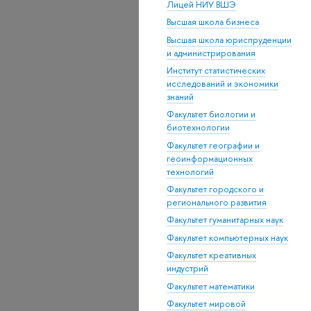
Лицей НИУ ВШЭ
Высшая школа бизнеса
Высшая школа юриспруденции
и администрирования
Институт статистических
исследований и экономики
знаний
Факультет биологии и
биотехнологии
Факультет географии и
геоинформационных
технологий
Факультет городского и
регионального развития
Факультет гуманитарных наук
Факультет компьютерных наук
Факультет креативных
индустрий
Факультет математики
Факультет мировой