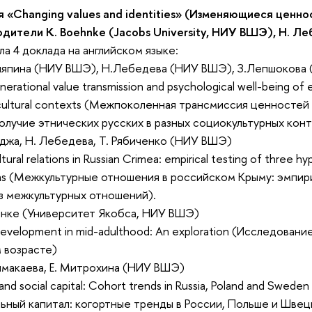
 «Changing values and identities» (Изменяющиеся ценно
дители K. Boehnke (Jacobs University, НИУ ВШЭ), Н. 
ла 4 доклада на английском языке:
Галяпина (НИУ ВШЭ), Н.Лебедева (НИУ ВШЭ), З.Лепшоков
nerational value transmission and psychological well-being of e
cultural contexts (Межпоколенная трансмиссия ценностей
олучие этнических русских в разных социокультурных конт
Коджа, Н. Лебедева, Т. Рябиченко (НИУ ВШЭ)
ltural relations in Russian Crimea: empirical testing of three h
ons (Межкультурные отношения в российском Крыму: эмпир
з межкультурных отношений).
Бёнке (Университет Якобса, НИУ ВШЭ)
development in mid-adulthood: An exploration (Исследовани
 возрасте)
Алмакаева, E. Mитрохина (НИУ ВШЭ)
and social capital: Cohort trends in Russia, Poland and Swed
ьный капитал: когортные тренды в России, Польше и Швец