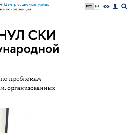
Центр социокультурных
РУС
EN
ной конференции
МНУЛ СКИ
ународной
по проблемам
ии, организованных