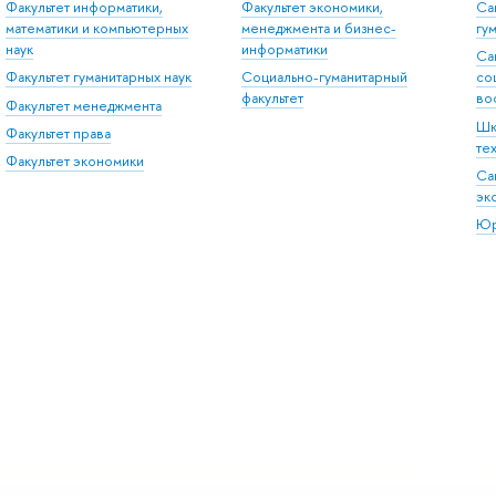
Факультет информатики,
Факультет экономики,
Са
математики и компьютерных
менеджмента и бизнес-
гу
наук
информатики
Са
Факультет гуманитарных наук
Социально-гуманитарный
со
факультет
во
Факультет менеджмента
Шк
Факультет права
те
Факультет экономики
Са
эк
Юр