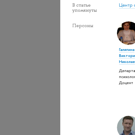
Центр 
В статье
упомянуты
Персоны
Галяпина
Виктори
Николае
Департ
психолог
Доцент