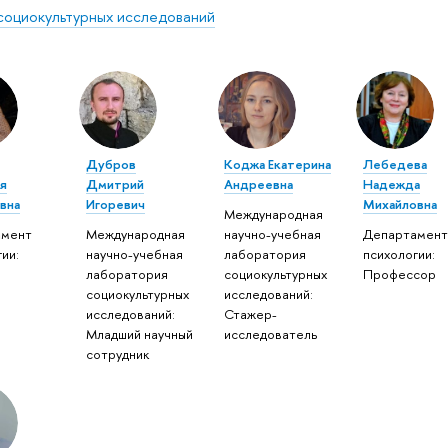
социокультурных исследований
Дубров
Коджа Екатерина
Лебедева
я
Дмитрий
Андреевна
Надежда
вна
Игоревич
Михайловна
Международная
амент
Международная
научно-учебная
Департамент
ии:
научно-учебная
лаборатория
психологии:
лаборатория
социокультурных
Профессор
социокультурных
исследований:
исследований:
Стажер-
Младший научный
исследователь
сотрудник