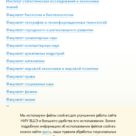
Институт статистических исследований и экономики
Фак
знаний
Фак
Факультет биологии и биотехнологии
Факультет географии и геоинформационных технологий
Факультет городского и регионального развития
Факультет гуманитарных наук
Факультет компьютерных наук
Факультет креативных индустрий
Факультет математики
Факультет мировой экономики и мировой политики
Факультет права
Факультет социальных наук
Факультет физики
Факультет химии
Факультет экономических наук
Международный институт экономики и финансов
Мы используем файлы cookies для улучшения работы сайта
НИУ ВШЭ и большего удобства его использования. Более
Московский институт электроники и математики им. А.Н.
подробную информацию об использовании файлов cookies
Тихонова
можно найти
здесь
, наши правила обработки персональных