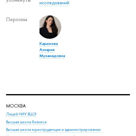
упомянуты
исследований
Персоны
Каримова
Азхария
Мухамадовна
МОСКВА
Н
Лицей НИУ ВШЭ
Фак
Высшая школа бизнеса
Фак
Высшая школа юриспруденции и администрирования
Фа