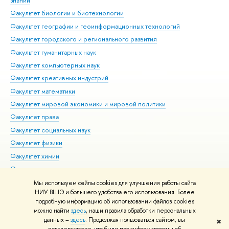
знаний
Фак
Факультет биологии и биотехнологии
Факультет географии и геоинформационных технологий
Факультет городского и регионального развития
Факультет гуманитарных наук
Факультет компьютерных наук
Факультет креативных индустрий
Факультет математики
Факультет мировой экономики и мировой политики
Факультет права
Факультет социальных наук
Факультет физики
Факультет химии
Факультет экономических наук
Международный институт экономики и финансов
Мы используем файлы cookies для улучшения работы сайта
НИУ ВШЭ и большего удобства его использования. Более
Московский институт электроники и математики им. А.Н.
подробную информацию об использовании файлов cookies
Тихонова
можно найти
здесь
, наши правила обработки персональных
данных –
здесь
. Продолжая пользоваться сайтом, вы
✖
Редактору