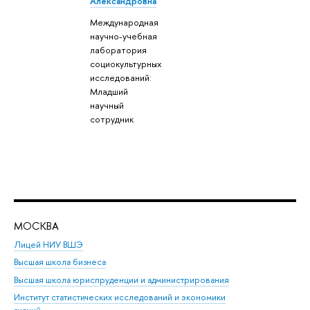
Александровна
Международная
научно-учебная
лаборатория
социокультурных
исследований:
Младший
научный
сотрудник
МОСКВА
Н
Лицей НИУ ВШЭ
Фак
Высшая школа бизнеса
Фак
Высшая школа юриспруденции и администрирования
Фа
Институт статистических исследований и экономики
Фак