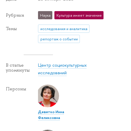
Рубрики
Наука
Культура имеет значение
Темы
исследования и аналитика
репортаж о событии
Центр социокультурных
В статье
упомянуты
исследований
Персоны
Девятко Инна
Феликсовна