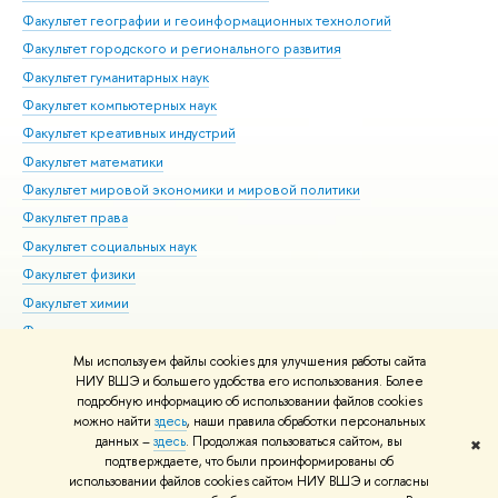
Факультет географии и геоинформационных технологий
Факультет городского и регионального развития
Факультет гуманитарных наук
Факультет компьютерных наук
Факультет креативных индустрий
Факультет математики
Факультет мировой экономики и мировой политики
Факультет права
Факультет социальных наук
Факультет физики
Факультет химии
Факультет экономических наук
Международный институт экономики и финансов
Мы используем файлы cookies для улучшения работы сайта
НИУ ВШЭ и большего удобства его использования. Более
Московский институт электроники и математики им. А.Н.
подробную информацию об использовании файлов cookies
Тихонова
можно найти
здесь
, наши правила обработки персональных
данных –
здесь
. Продолжая пользоваться сайтом, вы
✖
Редактору
подтверждаете, что были проинформированы об
© НИУ ВШЭ 1993–2026
Адреса и контакты
Условия использования
использовании файлов cookies сайтом НИУ ВШЭ и согласны