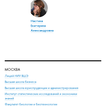
Настина
Екатерина
Александровна
МОСКВА
Н
Лицей НИУ ВШЭ
Фак
Высшая школа бизнеса
Фак
Высшая школа юриспруденции и администрирования
Фа
Институт статистических исследований и экономики
Фак
знаний
Фак
Факультет биологии и биотехнологии