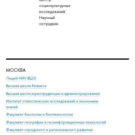
социокультурных
исследований:
Научный
сотрудник
МОСКВА
Н
Лицей НИУ ВШЭ
Фак
Высшая школа бизнеса
Фак
Высшая школа юриспруденции и администрирования
Фа
Институт статистических исследований и экономики
Фак
знаний
Фак
Факультет биологии и биотехнологии
Факультет географии и геоинформационных технологий
Факультет городского и регионального развития