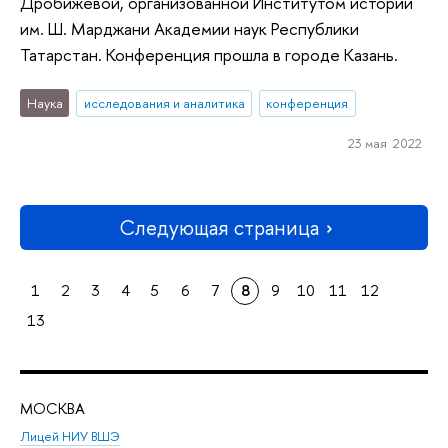
Дробижевой, организованной Институтом истории
им. Ш. Марджани Академии наук Республики
Татарстан. Конференция прошла в городе Казань.
Наука
исследования и аналитика
конференция
23 мая 2022
Следующая страница
1
2
3
4
5
6
7
8
9
10
11
12
13
МОСКВА
Н
Лицей НИУ ВШЭ
Фак