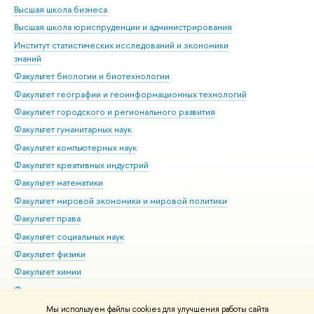
Высшая школа бизнеса
Фак
Высшая школа юриспруденции и администрирования
Фа
Институт статистических исследований и экономики
Фак
знаний
Фак
Факультет биологии и биотехнологии
Факультет географии и геоинформационных технологий
Факультет городского и регионального развития
Факультет гуманитарных наук
Факультет компьютерных наук
Факультет креативных индустрий
Факультет математики
Факультет мировой экономики и мировой политики
Факультет права
Факультет социальных наук
Факультет физики
Факультет химии
Факультет экономических наук
Международный институт экономики и финансов
Мы используем файлы cookies для улучшения работы сайта