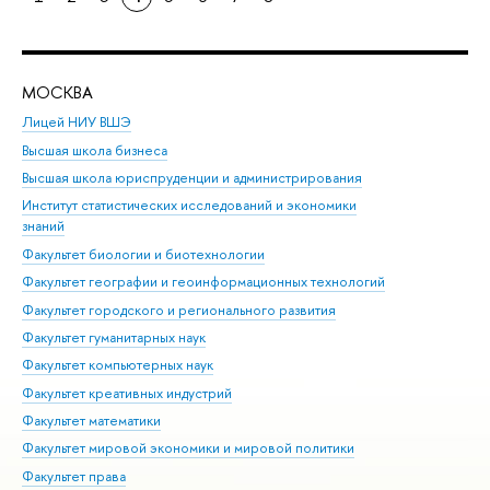
МОСКВА
Н
Лицей НИУ ВШЭ
Фак
Высшая школа бизнеса
Фак
Высшая школа юриспруденции и администрирования
Фа
Институт статистических исследований и экономики
Фак
знаний
Фак
Факультет биологии и биотехнологии
Факультет географии и геоинформационных технологий
Факультет городского и регионального развития
Факультет гуманитарных наук
Факультет компьютерных наук
Факультет креативных индустрий
Факультет математики
Факультет мировой экономики и мировой политики
Факультет права